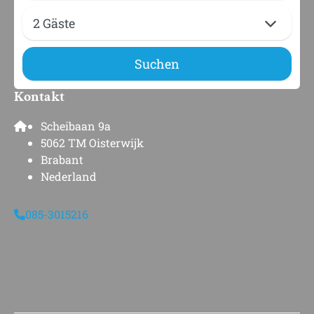
Bezahlen Sie sicher
2 Gäste
Suchen
Kontakt
Scheibaan 9a
5062 TM Oisterwijk
Brabant
Nederland
085-3015216