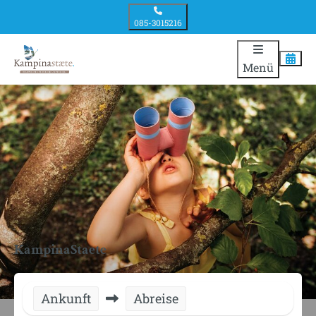
085-3015216
Menü
KampinaStaete
Ankunft
Abreise